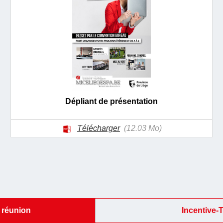
Dépliant de présentation
Télécharger
(12.03 Mo)
 réunion
Incentive-