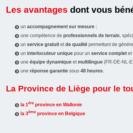
Les avantages
dont vous béné
un
accompagnement sur mesure
;
une compétence de
professionnels de terrain
, spéci
un
service gratuit
et
de qualité
permettant de génére
un
interlocuteur unique
pour un
service complet
et
une
équipe dynamique
et
multilingue
(FR-DE-NL-E
une
réponse garantie
sous
48 heures
.
La Province de Liège pour le tou
ère
la 1
province en Wallonie
ème
la 3
province en Belgique