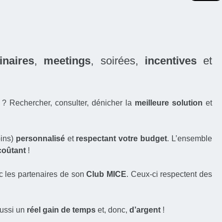
inaires
,
meetings
, soirées,
incentives
et
 ? Rechercher, consulter, dénicher la
meilleure solution
et
oins)
personnalisé
et
respectant votre budget
. L’ensemble
coûtant
!
 les partenaires de son
Club MICE
. Ceux-ci respectent des
aussi un
réel gain de temps
et, donc,
d’argent
!