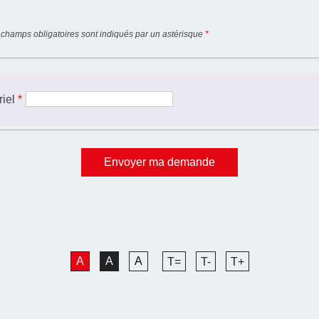
 champs obligatoires sont indiqués par un astérisque
*
riel
*
A
A
A
T=
T-
T+