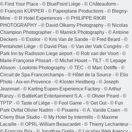
© Find Your Place - © BluePoint Liège - © Châteauform -
© François KÜPPER - © Paperplane Productions - © Blegny-
Mine - © R Hotel Experiences - © PHILIPPE RIKIR
PHOTOGRAPHY - © David Olkarny Photography - © Nicolas
Champion Photographer - © Mamick Photography - © Antoine
Deckers - © Essilor - © Kris Van de Sande - © Fred Beard - ©
Pentahotel Liège - © David Plas - © Van der Valk Congrès - ©
Park Inn by Radisson Liege airport - © Rob van der Voort - ©
Marie-Françoise Plissart - © Michel Houet – TILT - © Lepage
Alisson - Lookinto Photography - © TEC - © Marc Detiffe - ©
Circuit de Spa-Francorchamps - © Hôtel de la Source - © Elio
Photo - Aix-en-Provence - © Kloster Heidberg - © Joseph
Jeanmart - © Karting Eupen-Experience Factory - © Arthur
Ranzy - © BattleKart Entertainment S.A. - © Olivier Pirard - ©
TPTP - © Taste of Liège - © Fool Game - © Get Out - © Fun
Park Ovifat Olivier Nadrin - © Pixaeris - © A. Vande Craen - ©
Cherry Blue Studio - © My Hotel by Intermills - © Maxime
Lacaille - © OPRL-William Beaucardet - © Thierry Lechanteur -
© François Brix - © Jonathan Godin - © Localisy Web Agency -