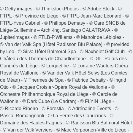
© Getty images - © ThinkstockPhotos - © Adobe Stock - ©
FTPL - © Province de Liège - © FTPL-Jean-Marc Léonard - ©
FTPL-Yves Gabriel - © Philippe Demasy - © Gare SNCB de
Liège-Guillemins – Arch.-Ing. Santiago CALATRAVA - ©
Jupiterimages - © FTLB-P.Willems - © Manoir de Lébioles -
© Van der Valk Spa (Hôtel Radisson Blu Palace) - © provided
by Leo - © Silva Hôtel Balmoral Spa - © Naxhelet Golf Club - ©
Château des Thermes de Chaudfontaine - © IGIL-Palais des
Congrès de Liège - © Lorquet.be - © Lorraine Wauters-Opéra
Royal de Wallonie - © Van der Valk Hôtel Sélys (Les Comtes
de Méan) - © Thermes de Spa - © Fabrice Debatty - © Ingrid
Otto - © Jacques Croisier-Opéra Royal de Wallonie - ©
Orchestre Philharmonique Royal de Liège - © Cercle de
Wallonie - © Dark Cube (Le Cadran) - © FLYIN Liège -
© Ricardo Ribeiro - © Forestia - © Adrénaline Events - ©
Pascal Romangnonli - © La Ferme des Capucines - ©
Domaine des Hautes-Fagnes - © Radisson Blu Balmoral Hôtel
- © Van der Valk Verviers - © Marc Verpoorten-Ville de Liège -