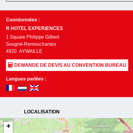
Coordonnées :
R HOTEL EXPERIENCES
1 Square Philippe Gilbert
Sougné-Remouchamps
4920
AYWAILLE
Langues parlées :
LOCALISATION
+