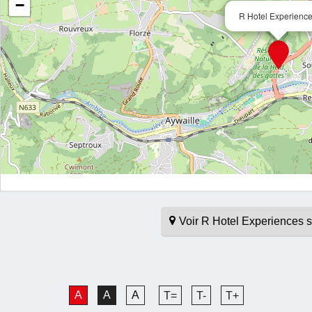
−
R Hotel Experienc
Voir R Hotel Experiences
A
A
A
T=
T-
T+