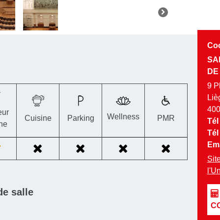
Co
SA
DE
9 P
Liè
40
eur
Wellness
Cuisine
Parking
PMR
Tél
rne
Tél
Ema
Site
l'U
e salle