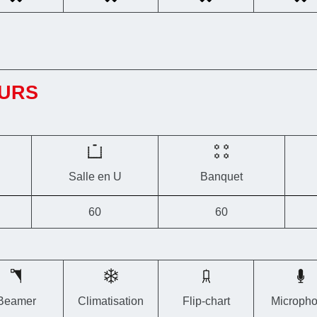
EURS
Salle en U
Banquet
60
60
Beamer
Climatisation
Flip-chart
Microph