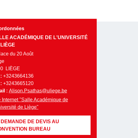
ordonnées
LLE ACADÉMIQUE DE L'UNIVERSITÉ
 LIÈGE
lace du 20 Août
ge
00
LIÈGE
 :
+3243664136
 :
+3243665120
il :
Alison.Psathas@uliege.be
 Internet
"Salle Académique de
niversité de Liège"