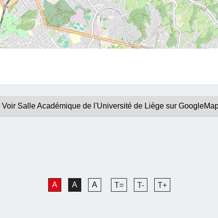
Voir Salle Académique de l'Université de Liège sur GoogleMa
A
A
A
T=
T-
T+