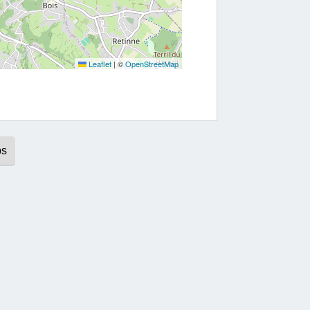
Leaflet
|
©
OpenStreetMap
ps