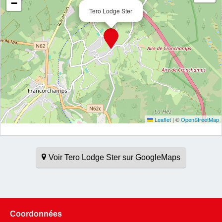
−
Tero Lodge Ster
Leaflet
|
©
OpenStreetMap
Voir Tero Lodge Ster sur GoogleMaps
Coordonnées