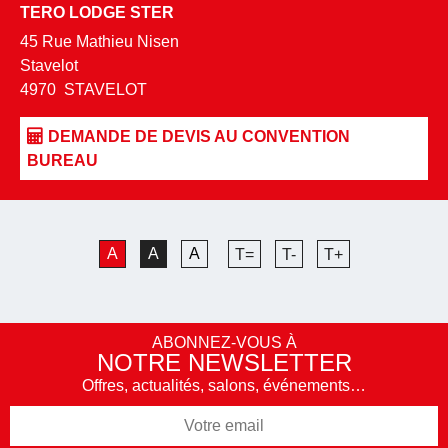
TERO LODGE STER
45 Rue Mathieu Nisen
Stavelot
4970
STAVELOT
A
A
A
T=
T-
T+
ABONNEZ-VOUS À
NOTRE NEWSLETTER
Offres, actualités, salons, événements…