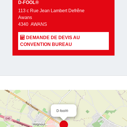
D-FOOL®
Facile d'a
113 c Rue Jean Lambert Defrêne
dispose d'
Awans
transports
4340
AWANS
(vestiaires
anglais, n
mesure, co
traiteur
.
D-fool®