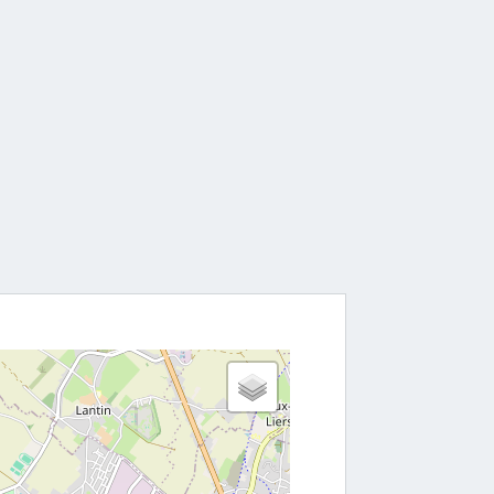
ccès
, à deux pas de l'échangeur de Loncin, le site
un
parking gratuit (500 places)
, est accessible en
 en commun et offre tout le confort nécessaire
, douches, casiers). L'équipe,
trilingue (français,
éerlandais)
assure un accompagnement sur
mplété par
un service de restauration via leur