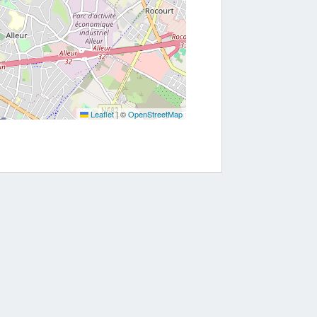
Leaflet
|
©
OpenStreetMap