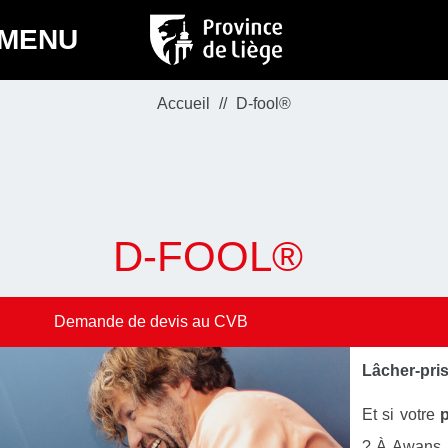
MENU
Accueil
D-fool®
D-FOOL®
Demande de devis au CVB
Lâcher-pris
Et si votre
p
? À Awans, 