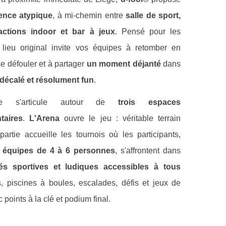
ence atypique
, à mi-chemin entre
salle de sport,
ractions indoor et bar à jeux
. Pensé pour les
 lieu original invite vos équipes à retomber en
e défouler et à partager
un moment déjanté
dans
décalé et résolument fun
.
ence s'articule autour de
trois espaces
taires
.
L'Arena
ouvre le jeu : véritable terrain
partie accueille les tournois où les participants,
n équipes de 4 à 6 personnes
, s'affrontent dans
tés sportives et ludiques accessibles à tous
s, piscines à boules, escalades, défis et jeux de
c points à la clé et podium final.
prolonge l'expérience dans
une ambiance plus