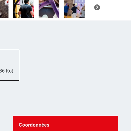
détendue
,
billardfoot,
Beach
, un
accueille v
en config
exclusiveme
d'un teambu
.86 Ko)
Conçue pou
formats
, 
allant du 
privatisatio
favorisent
l
une équipe d
Coordonnées