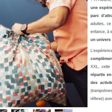
une expéri
parc d'att
adultes, ce
enfance, à s
un univers 
L'expéri
complémen
XXL, cette 
répartis e
des activi
(trampoline
réflexe) ave
L'Amuzbar