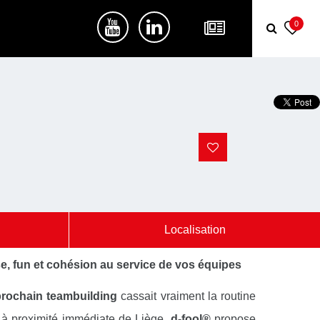
0
Localisation
e, fun et cohésion au service de vos équipes
rochain teambuilding
cassait vraiment la routine
à proximité immédiate de Liège,
d-fool®
propose