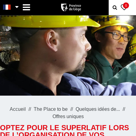
MENU
0
Accueil
The Place to be
Quelques idées de...
Offres uniques
OPTEZ POUR LE SUPERLATIF LORS
DE L’ORGANISATION DE VOS